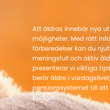
Att åldras innebär nya 
möjligheter. Med rätt in
förberedelser kan du nju
meningsfull och aktiv ål
presenterar vi viktiga ti
berör äldre i vardagslivet
pensionssystemet till att
budget.