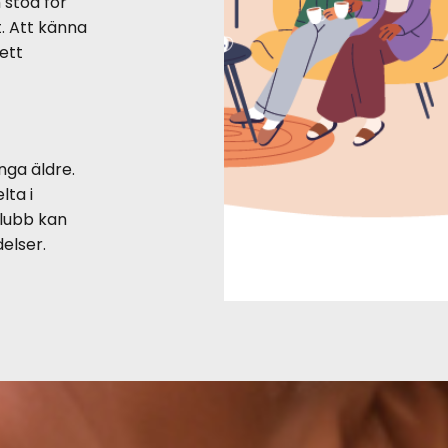
 stöd för
t. Att känna
 ett
ga äldre.
lta i
 klubb kan
elser.