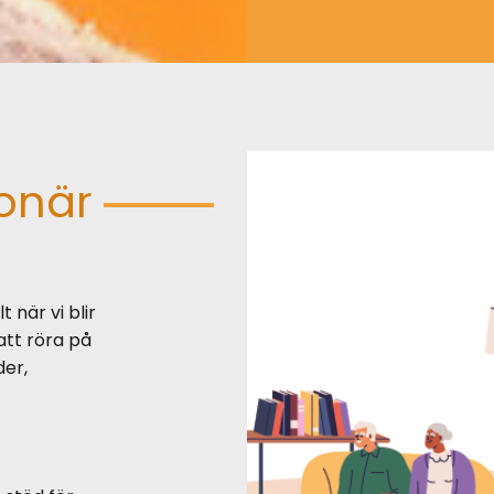
onär
t när vi blir
 att röra på
er,