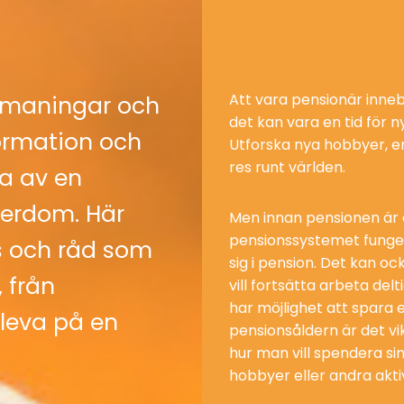
Att vara pensionär inneb
utmaningar och
det kan vara en tid för 
formation och
Utforska nya hobbyer, en
res runt världen.
ta av en
derdom. Här
Men innan pensionen är det
pensionssystemet funge
ps och råd som
sig i pension. Det kan o
, från
vill fortsätta arbeta de
har möjlighet att spara e
 leva på en
pensionsåldern är det vi
hur man vill spendera sin
hobbyer eller andra aktiv